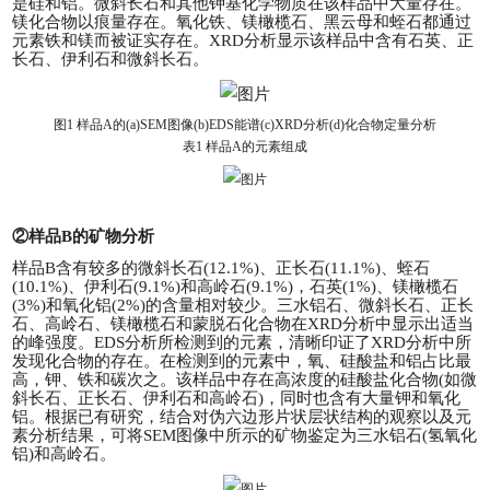
是硅和铝。微斜长石和其他钾基化学物质在该样品中大量存在。
镁化合物以痕量存在。氧化铁、镁橄榄石、黑云母和蛭石都通过
元素铁和镁而被证实存在。XRD分析显示该样品中含有石英、正
长石、伊利石和微斜长石。
图1
样品A的(a)SEM图像(b)EDS能谱(c)XRD分析(d)化合物定量分析
表1
样品A的元素组成
②
样品B的矿物分析
样品B含有较多的微斜长石(12.1%)、正长石(11.1%)、蛭石
(10.1%)、伊利石(9.1%)和高岭石(9.1%)，石英(1%)、镁橄榄石
(3%)和氧化铝(2%)的含量相对较少。三水铝石、微斜长石、正长
石、高岭石、镁橄榄石和蒙脱石化合物在XRD分析中显示出适当
的峰强度。EDS分析所检测到的元素，清晰印证了XRD分析中所
发现化合物的存在。在检测到的元素中，氧、硅酸盐和铝占比最
高，钾、铁和碳次之。该样品中存在高浓度的硅酸盐化合物(如微
斜长石、正长石、伊利石和高岭石)，同时也含有大量钾和氧化
铝。根据已有研究，结合对伪六边形片状层状结构的观察以及元
素分析结果，可将SEM图像中所示的矿物鉴定为三水铝石(氢氧化
铝)和高岭石。