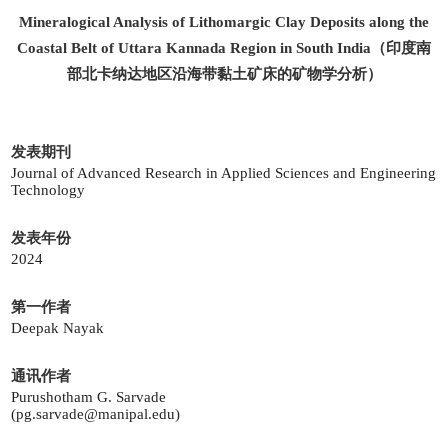
Mineralogical Analysis of Lithomargic Clay Deposits along the
Coastal Belt of Uttara Kannada Region in South India（印度南
部北卡纳达地区沿海带黏土矿床的矿物学分析）
发表期刊
Journal of Advanced Research in Applied Sciences and Engineering
Technology
发表年份
2024
第一作者
Deepak Nayak
通讯作者
Purushotham G. Sarvade
(pg.sarvade@manipal.edu)