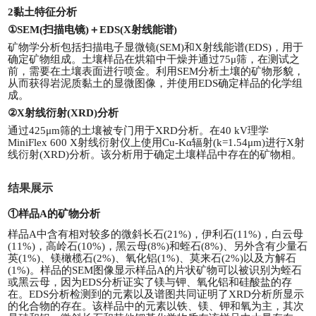
2黏土特征分析
①SEM(扫描电镜)＋EDS(X射线能谱)
矿物学分析包括扫描电子显微镜(SEM)和X射线能谱(EDS)，用于
确定矿物组成。土壤样品在烘箱中干燥并通过75μ筛，在测试之
前，需要在土壤表面进行喷金。利用SEM分析土壤的矿物形貌，
从而获得岩泥质黏土的显微图像，并使用EDS确定样品的化学组
成。
②X射线衍射(XRD)分析
通过425μm筛的土壤被专门用于XRD分析。在40 kV理学
MiniFlex 600 X射线衍射仪上使用Cu-Kα辐射(k=1.54μm)进行X射
线衍射(XRD)分析。该分析用于确定土壤样品中存在的矿物相。
结果展示
①样品A的矿物分析
样品A中含有相对较多的微斜长石(21%)，伊利石(11%)，白云母
(11%)，高岭石(10%)，黑云母(8%)和蛭石(8%)、另外含有少量石
英(1%)、镁橄榄石(2%)、氧化铝(1%)、莫来石(2%)以及方解石
(1%)。样品的SEM图像显示样品A的片状矿物可以被识别为蛭石
或黑云母，因为EDS分析证实了镁与钾、氧化铝和硅酸盐的存
在。EDS分析检测到的元素以及谱图共同证明了XRD分析所显示
的化合物的存在。该样品中的元素以铁、镁、钾和氧为主，其次