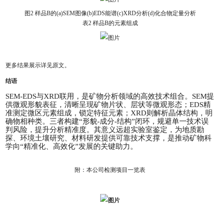
图2 样品B的(a)SEM图像(b)EDS能谱(c)XRD分析(d)化合物定量分析
表2 样品B的元素组成
更多结果展示详见原文。
结语
SEM-EDS与XRD联用，是矿物分析领域的高效技术组合。SEM提
供微观形貌表征，清晰呈现矿物片状、层状等微观形态；EDS精
准测定微区元素组成，锁定特征元素；XRD则解析晶体结构，明
确物相种类。三者构建“形貌-成分-结构”闭环，规避单一技术误
判风险，提升分析精准度。其意义远超实验室鉴定，为地质勘
探、环境土壤研究、材料研发提供可靠技术支撑，是推动矿物科
学向“精准化、高效化”发展的关键助力。
附：本公司检测项目一览表