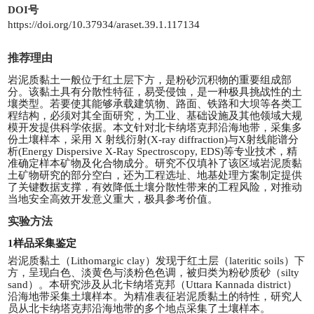
DOI号
https://doi.org/10.37934/araset.39.1.117134
推荐理由
岩泥质黏土一般位于红土层下方，是粉砂沉积物的重要组成部
分。该黏土具有分散性特征，易受侵蚀，是一种极具挑战性的土
壤类型。若要使其能够承载建筑物、路面、铁路和大坝等各类工
程结构，必须对其全面研究，为工业、基础设施及其他领域大规
模开发提供科学依据。本文针对北卡纳塔克邦沿海地带，采集多
份土壤样本，采用 X 射线衍射(X-ray diffraction)与X射线能谱分
析(Energy Dispersive X-Ray Spectroscopy, EDS)等专业技术，精
准确定样本矿物及化合物成分。研究不仅填补了该区域岩泥质黏
土矿物研究的部分空白，还为工程选址、地基处理方案制定提供
了关键数据支撑，有效降低土壤分散性带来的工程风险，对推动
当地安全高效开发意义重大，极具参考价值。
实验方法
1样品采集鉴定
岩泥质黏土（Lithomargic clay）发现于红土层（lateritic soils）下
方，呈现白色、淡黄色与淡粉色色调，被归类为粉砂质砂（silty
sand）。本研究涉及从北卡纳塔克邦（Uttara Kannada district）
沿海地带采集土壤样本。为精准表征岩泥质黏土的特性，研究人
员从北卡纳塔克邦沿海地带的多个地点采集了土壤样本。