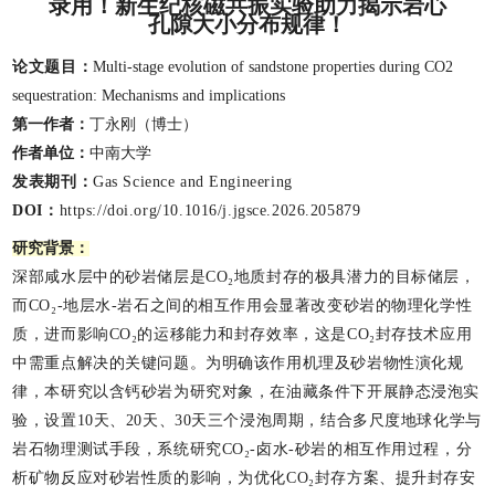
录用！新生纪
核磁共振实验
助力揭示岩心
孔隙大小分布规律！
论文题目
：
Multi-stage evolution of sandstone properties during CO2
sequestration: Mechanisms and implications
第一作者：
丁永刚（博士）
作者单位：
中南大学
发表期刊：
Gas Science and Engineering
DOI：
https://doi.org/10.1016/j.jgsce.2026.205879
研究背景
：
深部咸水层中的砂岩储层是CO₂地质封存的极具潜力的目标储层，
而CO₂-地层水-岩石之间的相互作用会显著改变砂岩的物理化学性
质，进而影响CO₂的运移能力和封存效率，这是
CO₂封存
技术应用
中需重点解决的关键问题。为明确该作用机理及砂岩物性演化规
律，本研究以含钙砂岩为研究对象，在油藏条件下开展静态浸泡实
验，设置10天、20天、30天三个浸泡周期，结合多尺度地球化学与
岩石物理测试手段，系统研究CO₂-卤水-砂岩的相互作用过程，分
析矿物反应对砂岩性质的影响，为优化CO₂封存方案、提升封存安