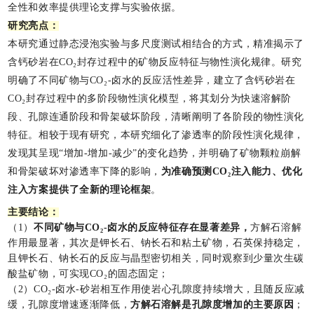
全性和效率提供理论支撑与实验依据。
研究亮点：
本研究通过静态浸泡实验与多尺度测试相结合的方式，精准揭示了
含钙砂岩在CO₂封存过程中的矿物反应特征与物性演化规律。研究
明确了不同矿物与CO₂-卤水的反应活性差异，建立了含钙砂岩在
CO₂封存过程中的多阶段物性演化模型，将其划分为快速溶解阶
段、孔隙连通阶段和骨架破坏阶段，清晰阐明了各阶段的物性演化
特征。相较于现有研究，本研究细化了渗透率的阶段性演化规律，
发现其呈现“增加-增加-减少”的变化趋势，并明确了矿物颗粒崩解
和骨架破坏对渗透率下降的影响，
为准确预测CO₂注入能力、优化
注入方案提供了全新的理论框架
。
主要结论：
（1）
不同矿物与CO₂-卤水的反应特征存在显著差异，
方解石溶解
作用最显著，其次是钾长石、钠长石和粘土矿物，石英保持稳定，
且
钾长石
、钠长石的反应与晶型密切相关，同时观察到少量次生碳
酸盐矿物，可实现CO₂的固态固定；
（2）CO₂-卤水-砂岩相互作用使岩心孔隙度持续增大，且随反应减
缓，孔隙度增速逐渐降低，
方解石溶解是孔隙度增加的主要原因
；