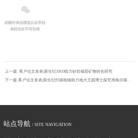
上一篇: 客户论文发表|新生纪XRD助力砂岩储层矿物转化研究
下一篇:客户论文发表|新生纪扫描电镜助力地大王园博士探究准格尔煤田北方老三沟勘查区煤矿床关键金属组合富集机制
站点导航
/ SITE NAVIGATION